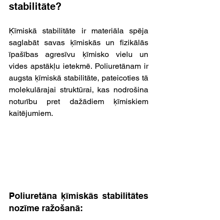
stabilitāte?
Ķīmiskā stabilitāte ir materiāla spēja 
saglabāt savas ķīmiskās un fizikālās 
īpašības agresīvu ķīmisko vielu un 
vides apstākļu ietekmē. Poliuretānam ir 
augsta ķīmiskā stabilitāte, pateicoties tā 
molekulārajai struktūrai, kas nodrošina 
noturību pret dažādiem ķīmiskiem 
kaitējumiem.
Poliuretāna ķīmiskās stabilitātes 
nozīme ražošanā: