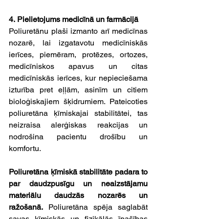
4. Pielietojums medicīnā un farmācijā
Poliuretānu plaši izmanto arī medicīnas 
nozarē, lai izgatavotu medicīniskās 
ierīces, piemēram, protēzes, ortozes, 
medicīniskos apavus un citas 
medicīniskās ierīces, kur nepieciešama 
izturība pret eļļām, asinīm un citiem 
bioloģiskajiem šķidrumiem. Pateicoties 
poliuretāna ķīmiskajai stabilitātei, tas 
neizraisa alerģiskas reakcijas un 
nodrošina pacientu drošību un 
komfortu.
Poliuretāna ķīmiskā stabilitāte padara to 
par daudzpusīgu un neaizstājamu 
materiālu daudzās nozarēs un 
ražošanā.
 Poliuretāna spēja saglabāt 
savas ķīmiskās un fizikālās īpašības 