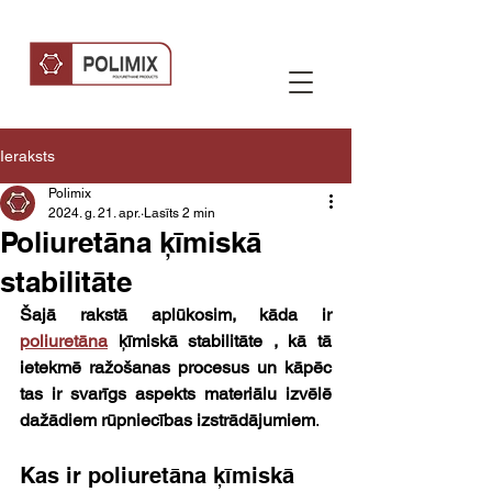
Ieraksts
Polimix
2024. g. 21. apr.
Lasīts 2 min
Poliuretāna ķīmiskā
stabilitāte
Šajā rakstā aplūkosim, kāda ir 
poliuretāna
 ķīmiskā stabilitāte , kā tā 
ietekmē ražošanas procesus un kāpēc 
tas ir svarīgs aspekts materiālu izvēlē 
dažādiem rūpniecības izstrādājumiem
.
Kas ir poliuretāna ķīmiskā 