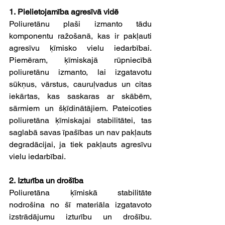
1. Pielietojamība agresīvā vidē
Poliuretānu plaši izmanto tādu 
komponentu ražošanā, kas ir pakļauti 
agresīvu ķīmisko vielu iedarbībai. 
Piemēram, ķīmiskajā rūpniecībā 
poliuretānu izmanto, lai izgatavotu 
sūkņus, vārstus, cauruļvadus un citas 
iekārtas, kas saskaras ar skābēm, 
sārmiem un šķīdinātājiem. Pateicoties 
poliuretāna ķīmiskajai stabilitātei, tas 
saglabā savas īpašības un nav pakļauts 
degradācijai, ja tiek pakļauts agresīvu 
vielu iedarbībai.
2. Izturība un drošība
Poliuretāna ķīmiskā stabilitāte 
nodrošina no šī materiāla izgatavoto 
izstrādājumu izturību un drošību. 