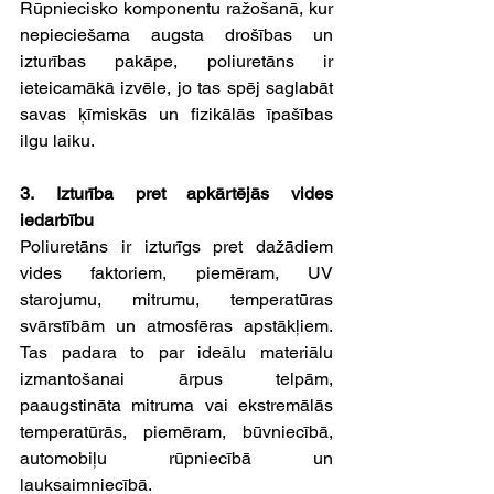
Rūpniecisko komponentu ražošanā, kur 
nepieciešama augsta drošības un 
izturības pakāpe, poliuretāns ir 
ieteicamākā izvēle, jo tas spēj saglabāt 
savas ķīmiskās un fizikālās īpašības 
ilgu laiku.
3. Izturība pret apkārtējās vides 
iedarbību
Poliuretāns ir izturīgs pret dažādiem 
vides faktoriem, piemēram, UV 
starojumu, mitrumu, temperatūras 
svārstībām un atmosfēras apstākļiem. 
Tas padara to par ideālu materiālu 
izmantošanai ārpus telpām, 
paaugstināta mitruma vai ekstremālās 
temperatūrās, piemēram, būvniecībā, 
automobiļu rūpniecībā un 
lauksaimniecībā.