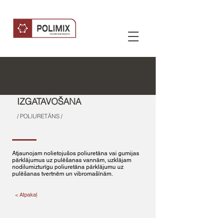
PULĒŠANAS VANNU
IZGATAVOŠANA
/ POLIURETĀNS /
Atjaunojam nolietojušos poliuretāna vai gumijas
pārklājumus uz pulēšanas vannām, uzklājam
nodilumizturīgu poliuretāna pārklājumu uz
pulēšanas tvertnēm un vibromašīnām.
< Atpakaļ