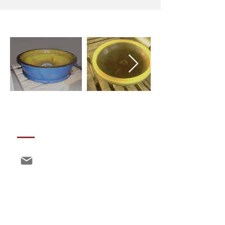
KONTAKTI
info@polimix.eu
a@polimix.eu
production@polimix.eu